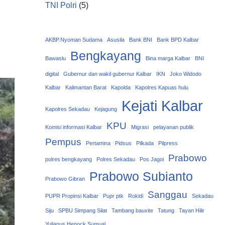
TNI Polri
(5)
AKBP.Nyoman Sudama
Asusila
Bank BNI
Bank BPD Kalbar
Bengkayang
Bawaslu
Bina marga Kalbar
BNI
digital
Gubernur dan wakil gubernur Kalbar
IKN
Joko Widodo
Kalbar
Kalimantan Barat
Kapolda
Kapolres Kapuas hulu
Kejati Kalbar
Kapolres Sekadau
Kejagung
KPU
Komisi informasi Kalbar
Migrasi
pelayanan publik
Pempus
Pertamina
Pidsus
Pilkada
Pilpress
Prabowo
polres bengkayang
Polres Sekadau
Pos Jagoi
Prabowo Subianto
Prabowo Gibran
Sanggau
PUPR Propinsi Kalbar
Pupr ptk
Rokidi
Sekadau
Siju
SPBU Simpang Silat
Tambang bauxite
Tatung
Tayan Hilir
Yulianus Henock Sumual