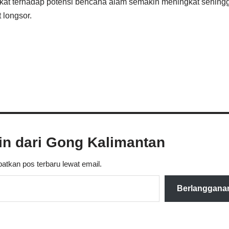
akat terhadap potensi bencana alam semakin meningkat sehing
 longsor.
ain dari Gong Kalimantan
atkan pos terbaru lewat email.
Berlanggana