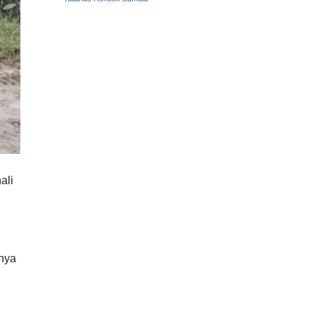
ali
nya