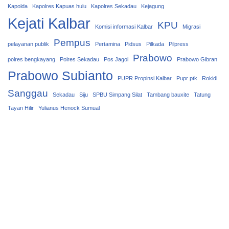
Kapolda
Kapolres Kapuas hulu
Kapolres Sekadau
Kejagung
Kejati Kalbar
KPU
Komisi informasi Kalbar
Migrasi
Pempus
pelayanan publik
Pertamina
Pidsus
Pilkada
Pilpress
Prabowo
polres bengkayang
Polres Sekadau
Pos Jagoi
Prabowo Gibran
Prabowo Subianto
PUPR Propinsi Kalbar
Pupr ptk
Rokidi
Sanggau
Sekadau
Siju
SPBU Simpang Silat
Tambang bauxite
Tatung
Tayan Hilir
Yulianus Henock Sumual