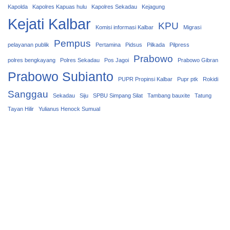
Kapolda
Kapolres Kapuas hulu
Kapolres Sekadau
Kejagung
Kejati Kalbar
KPU
Komisi informasi Kalbar
Migrasi
Pempus
pelayanan publik
Pertamina
Pidsus
Pilkada
Pilpress
Prabowo
polres bengkayang
Polres Sekadau
Pos Jagoi
Prabowo Gibran
Prabowo Subianto
PUPR Propinsi Kalbar
Pupr ptk
Rokidi
Sanggau
Sekadau
Siju
SPBU Simpang Silat
Tambang bauxite
Tatung
Tayan Hilir
Yulianus Henock Sumual