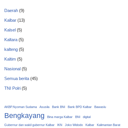
Daerah
(9)
Kalbar
(13)
Kalsel
(5)
Kaltara
(5)
kalteng
(5)
Kaltim
(5)
Nasional
(5)
Semua berita
(45)
TNI Polri
(5)
AKBP.Nyoman Sudama
Asusila
Bank BNI
Bank BPD Kalbar
Bawaslu
Bengkayang
Bina marga Kalbar
BNI
digital
Gubernur dan wakil gubernur Kalbar
IKN
Joko Widodo
Kalbar
Kalimantan Barat