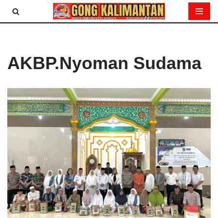
Lompat
ke
konten
AKBP.Nyoman Sudama