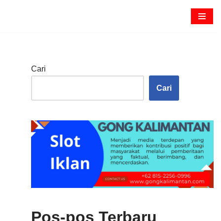
Cari
Cari
Pos-pos Terbaru