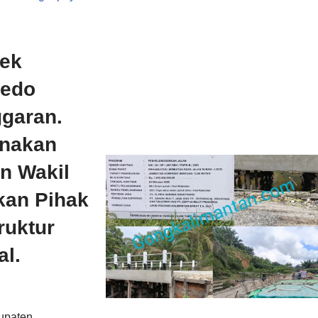
yek
Ledo
ggaran.
nakan
an Wakil
kan Pihak
ruktur
al.
bupaten