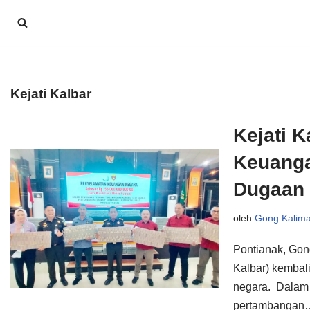
Lompat
ke
konten
Kejati Kalbar
Kejati 
Keuanga
Dugaan 
oleh
Gong Kalim
Pontianak, Gon
Kalbar) kemba
negara. Dalam 
pertambanga