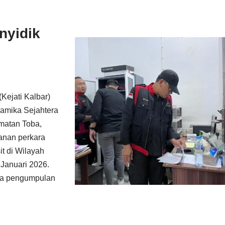
nyidik
Kejati Kalbar)
namika Sejahtera
matan Toba,
anan perkara
t di Wilayah
 Januari 2026.
aya pengumpulan