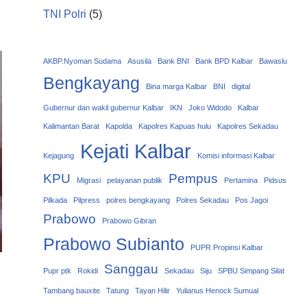
TNI Polri
(5)
AKBP.Nyoman Sudama
Asusila
Bank BNI
Bank BPD Kalbar
Bawaslu
Bengkayang
Bina marga Kalbar
BNI
digital
Gubernur dan wakil gubernur Kalbar
IKN
Joko Widodo
Kalbar
Kalimantan Barat
Kapolda
Kapolres Kapuas hulu
Kapolres Sekadau
Kejati Kalbar
Kejagung
Komisi informasi Kalbar
KPU
Pempus
Migrasi
pelayanan publik
Pertamina
Pidsus
Pilkada
Pilpress
polres bengkayang
Polres Sekadau
Pos Jagoi
Prabowo
Prabowo Gibran
Prabowo Subianto
PUPR Propinsi Kalbar
Sanggau
Pupr ptk
Rokidi
Sekadau
Siju
SPBU Simpang Silat
Tambang bauxite
Tatung
Tayan Hilir
Yulianus Henock Sumual