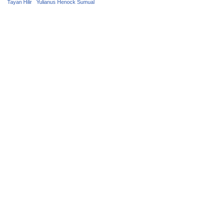
Tayan Hilir
Yulianus Henock Sumual