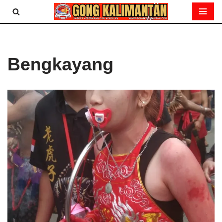
Lompat
ke
konten
Bengkayang