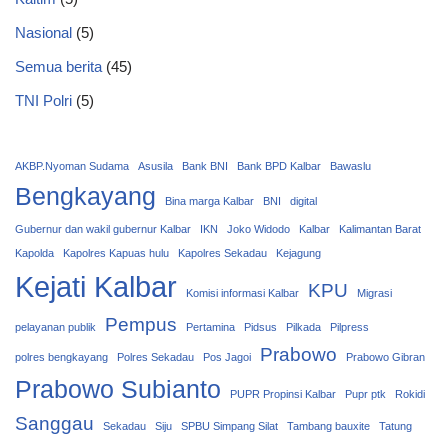
Nasional
(5)
Semua berita
(45)
TNI Polri
(5)
AKBP.Nyoman Sudama
Asusila
Bank BNI
Bank BPD Kalbar
Bawaslu
Bengkayang
Bina marga Kalbar
BNI
digital
Gubernur dan wakil gubernur Kalbar
IKN
Joko Widodo
Kalbar
Kalimantan Barat
Kapolda
Kapolres Kapuas hulu
Kapolres Sekadau
Kejagung
Kejati Kalbar
KPU
Komisi informasi Kalbar
Migrasi
Pempus
pelayanan publik
Pertamina
Pidsus
Pilkada
Pilpress
Prabowo
polres bengkayang
Polres Sekadau
Pos Jagoi
Prabowo Gibran
Prabowo Subianto
PUPR Propinsi Kalbar
Pupr ptk
Rokidi
Sanggau
Sekadau
Siju
SPBU Simpang Silat
Tambang bauxite
Tatung