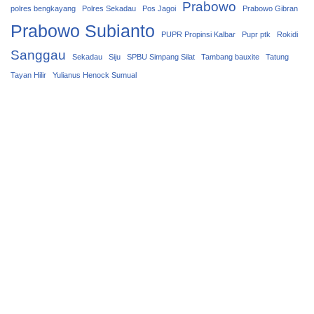
Prabowo
polres bengkayang
Polres Sekadau
Pos Jagoi
Prabowo Gibran
Prabowo Subianto
PUPR Propinsi Kalbar
Pupr ptk
Rokidi
Sanggau
Sekadau
Siju
SPBU Simpang Silat
Tambang bauxite
Tatung
Tayan Hilir
Yulianus Henock Sumual