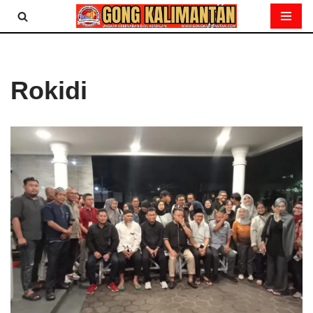
Lompat
ke
konten
Rokidi