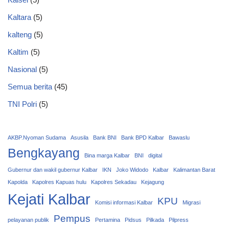
Kaltara
(5)
kalteng
(5)
Kaltim
(5)
Nasional
(5)
Semua berita
(45)
TNI Polri
(5)
AKBP.Nyoman Sudama
Asusila
Bank BNI
Bank BPD Kalbar
Bawaslu
Bengkayang
Bina marga Kalbar
BNI
digital
Gubernur dan wakil gubernur Kalbar
IKN
Joko Widodo
Kalbar
Kalimantan Barat
Kapolda
Kapolres Kapuas hulu
Kapolres Sekadau
Kejagung
Kejati Kalbar
KPU
Komisi informasi Kalbar
Migrasi
Pempus
pelayanan publik
Pertamina
Pidsus
Pilkada
Pilpress