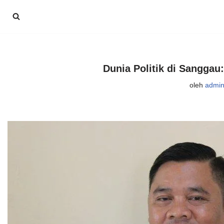
Lompat
ke
konten
Dunia Politik di Sangga
oleh
admi