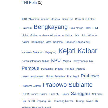
TNI Polri
(5)
AKBP.Nyoman Sudama
Asusila
Bank BNI
Bank BPD Kalbar
Bengkayang
Bawaslu
Bina marga Kalbar
BNI
digital
Gubernur dan wakil gubernur Kalbar
IKN
Joko Widodo
Kalbar
Kalimantan Barat
Kapolda
Kapolres Kapuas hulu
Kejati Kalbar
Kapolres Sekadau
Kejagung
KPU
Komisi informasi Kalbar
Migrasi
pelayanan publik
Pempus
Pertamina
Pidsus
Pilkada
Pilpress
Prabowo
polres bengkayang
Polres Sekadau
Pos Jagoi
Prabowo Subianto
Prabowo Gibran
Sanggau
PUPR Propinsi Kalbar
Pupr ptk
Rokidi
Sekadau
Siju
SPBU Simpang Silat
Tambang bauxite
Tatung
Tayan Hilir
Yulianus Henock Sumual