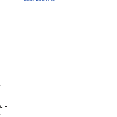
m
ta
ta H
ua