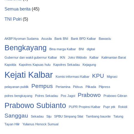
Semua berita
(45)
TNI Polri
(5)
AKBP.Nyoman Sudama
Asusila
Bank BNI
Bank BPD Kalbar
Bawaslu
Bengkayang
Bina marga Kalbar
BNI
digital
Gubernur dan wakil gubernur Kalbar
IKN
Joko Widodo
Kalbar
Kalimantan Barat
Kapolda
Kapolres Kapuas hulu
Kapolres Sekadau
Kejagung
Kejati Kalbar
KPU
Komisi informasi Kalbar
Migrasi
Pempus
pelayanan publik
Pertamina
Pidsus
Pilkada
Pilpress
Prabowo
polres bengkayang
Polres Sekadau
Pos Jagoi
Prabowo Gibran
Prabowo Subianto
PUPR Propinsi Kalbar
Pupr ptk
Rokidi
Sanggau
Sekadau
Siju
SPBU Simpang Silat
Tambang bauxite
Tatung
Tayan Hilir
Yulianus Henock Sumual