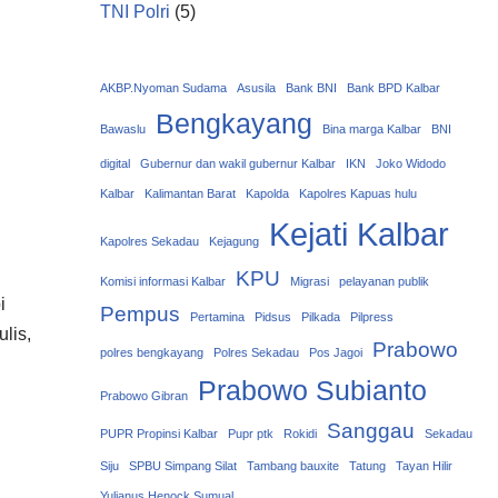
TNI Polri
(5)
AKBP.Nyoman Sudama
Asusila
Bank BNI
Bank BPD Kalbar
Bengkayang
Bawaslu
Bina marga Kalbar
BNI
digital
Gubernur dan wakil gubernur Kalbar
IKN
Joko Widodo
Kalbar
Kalimantan Barat
Kapolda
Kapolres Kapuas hulu
Kejati Kalbar
Kapolres Sekadau
Kejagung
KPU
Komisi informasi Kalbar
Migrasi
pelayanan publik
i
Pempus
Pertamina
Pidsus
Pilkada
Pilpress
lis,
Prabowo
polres bengkayang
Polres Sekadau
Pos Jagoi
Prabowo Subianto
Prabowo Gibran
Sanggau
PUPR Propinsi Kalbar
Pupr ptk
Rokidi
Sekadau
Siju
SPBU Simpang Silat
Tambang bauxite
Tatung
Tayan Hilir
Yulianus Henock Sumual