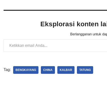
Eksplorasi konten l
Berlangganan untuk dap
Tag:
BENGKAYANG
CHINA
KALBAR
TATUNG